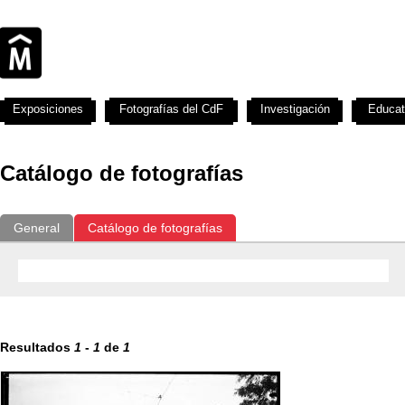
Exposiciones
Fotografías del CdF
Investigación
Educat
Catálogo de fotografías
General
Catálogo de fotografías
Resultados
1
-
1
de
1