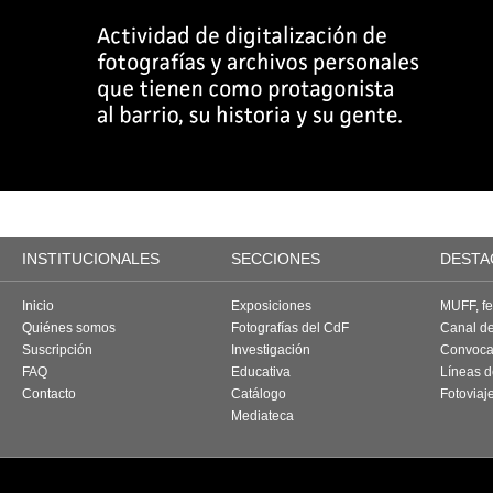
INSTITUCIONALES
SECCIONES
DESTA
Inicio
Exposiciones
MUFF, fes
Quiénes somos
Fotografías del CdF
Canal d
Suscripción
Investigación
Convoca
FAQ
Educativa
Líneas d
Contacto
Catálogo
Fotoviaj
Mediateca