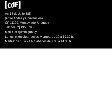
Av. 18 de Julio 885
(entre Andes y Convención)
CP 11100. Montevideo. Uruguay
Tel: [598 2] 1950 7960
Mail:
CdF@imm.gub.uy
Lunes, miércoles, jueves, viernes: de 10 a 19.30 h.
Martes: de 10 a 21 h. Sábados de 9.30 a 14.30 h.