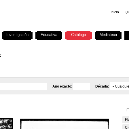
Inicio
Qu
Investigación
Educativa
Catálogo
Mediateca
s
Año exacto:
Década:
F
Pl
Ci