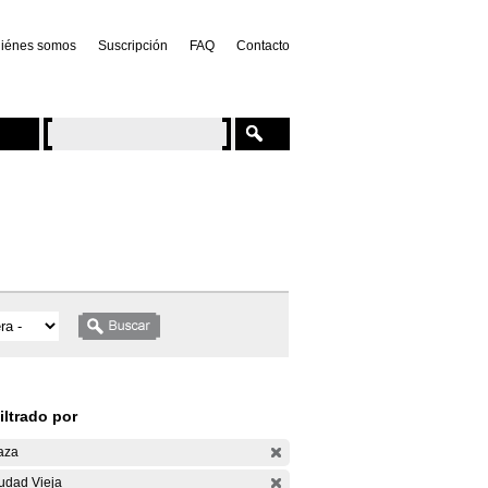
iénes somos
Suscripción
FAQ
Contacto
iltrado por
aza
udad Vieja