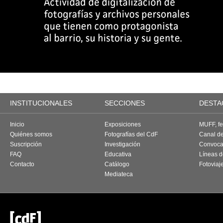
INSTITUCIONALES
SECCIONES
DESTA
Inicio
Exposiciones
MUFF, fes
Quiénes somos
Fotografías del CdF
Canal d
Suscripción
Investigación
Convoca
FAQ
Educativa
Líneas d
Contacto
Catálogo
Fotoviaj
Mediateca