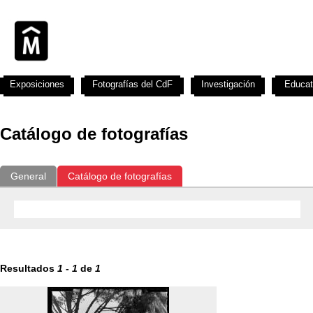
Exposiciones
Fotografías del CdF
Investigación
Educat
Catálogo de fotografías
General
Catálogo de fotografías
Resultados
1
-
1
de
1