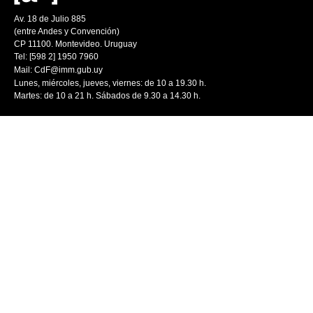
Av. 18 de Julio 885
(entre Andes y Convención)
CP 11100. Montevideo. Uruguay
Tel: [598 2] 1950 7960
Mail:
CdF@imm.gub.uy
Lunes, miércoles, jueves, viernes: de 10 a 19.30 h.
Martes: de 10 a 21 h. Sábados de 9.30 a 14.30 h.