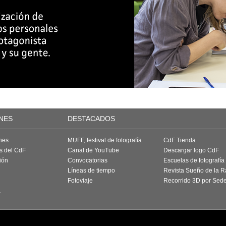
NES
DESTACADOS
nes
MUFF, festival de fotografía
CdF Tienda
as del CdF
Canal de YouTube
Descargar logo CdF
ión
Convocatorias
Escuelas de fotografía
Líneas de tiempo
Revista Sueño de la 
Fotoviaje
Recorrido 3D por Sed
a