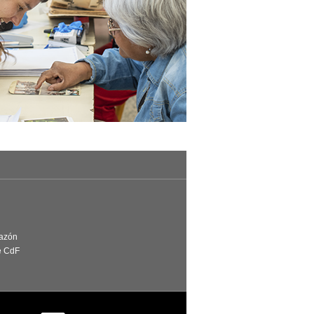
Razón
e CdF