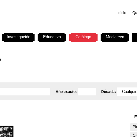
Inicio
Qu
Investigación
Educativa
Catálogo
Mediateca
s
Año exacto:
Década:
F
Pl
Ci