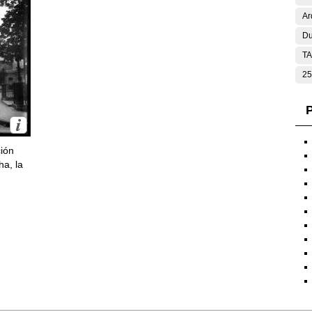
Ar
Du
T
25
P
ción
ha, la