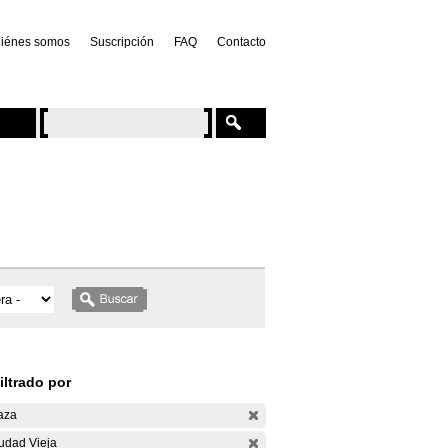
iénes somos
Suscripción
FAQ
Contacto
iltrado por
aza
udad Vieja