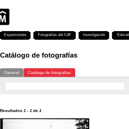
Exposiciones
Fotografías del CdF
Investigación
Educat
Catálogo de fotografías
General
Catálogo de fotografías
Resultados
1
-
1
de
1