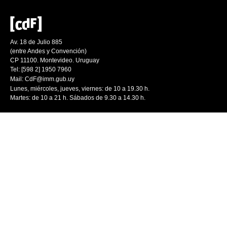
Av. 18 de Julio 885
(entre Andes y Convención)
CP 11100. Montevideo. Uruguay
Tel: [598 2] 1950 7960
Mail:
CdF@imm.gub.uy
Lunes, miércoles, jueves, viernes: de 10 a 19.30 h.
Martes: de 10 a 21 h. Sábados de 9.30 a 14.30 h.