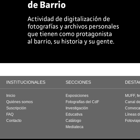
INSTITUCIONALES
SECCIONES
DESTA
Inicio
Exposiciones
MUFF, fes
Quiénes somos
Fotografías del CdF
Canal d
Suscripción
Investigación
Convoca
FAQ
Educativa
Líneas d
Contacto
Catálogo
Fotoviaj
Mediateca