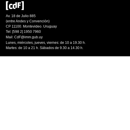
Av. 18 de Julio 885
(entre Andes y Convención)
CP 11100. Montevideo. Uruguay
Tel: [598 2] 1950 7960
Mail:
CdF@imm.gub.uy
Lunes, miércoles, jueves, viernes: de 10 a 19.30 h.
Martes: de 10 a 21 h. Sábados de 9.30 a 14.30 h.