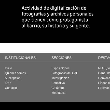
INSTITUCIONALES
SECCIONES
DESTA
Inicio
Exposiciones
MUFF, fes
Quiénes somos
Fotografías del CdF
Canal d
Suscripción
Investigación
Convoca
FAQ
Educativa
Líneas d
Contacto
Catálogo
Fotoviaj
Mediateca