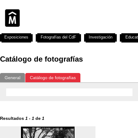
Exposiciones
Fotografías del CdF
Investigación
Educat
Catálogo de fotografías
General
Catálogo de fotografías
Resultados
1
-
1
de
1