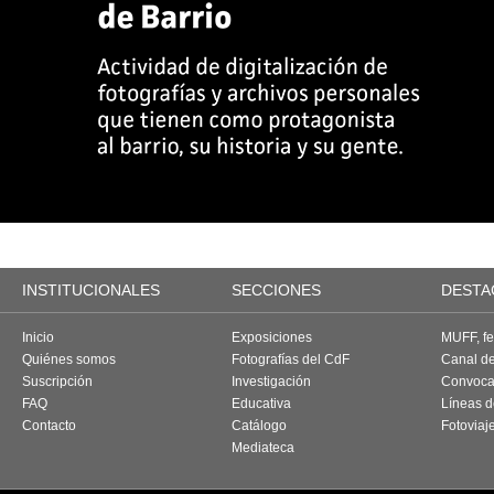
INSTITUCIONALES
SECCIONES
DESTA
Inicio
Exposiciones
MUFF, fes
Quiénes somos
Fotografías del CdF
Canal d
Suscripción
Investigación
Convoca
FAQ
Educativa
Líneas d
Contacto
Catálogo
Fotoviaj
Mediateca