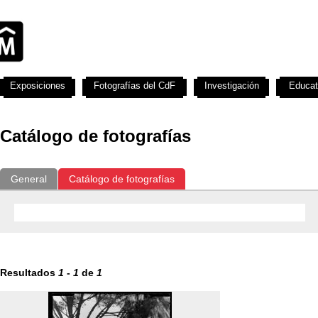
Exposiciones
Fotografías del CdF
Investigación
Educat
Catálogo de fotografías
General
Catálogo de fotografías
Resultados
1
-
1
de
1