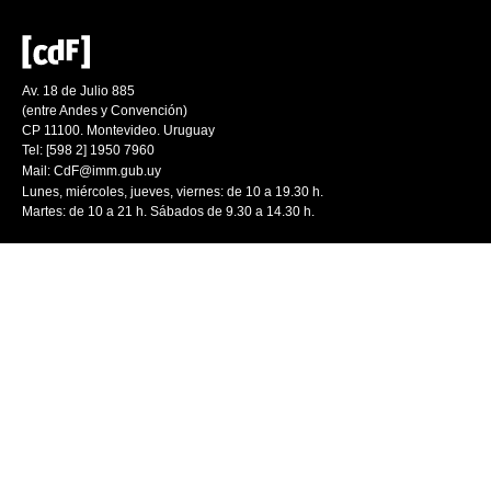
Av. 18 de Julio 885
(entre Andes y Convención)
CP 11100. Montevideo. Uruguay
Tel: [598 2] 1950 7960
Mail:
CdF@imm.gub.uy
Lunes, miércoles, jueves, viernes: de 10 a 19.30 h.
Martes: de 10 a 21 h. Sábados de 9.30 a 14.30 h.