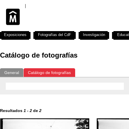
Exposiciones
Fotografías del CdF
Investigación
Educat
Catálogo de fotografías
General
Catálogo de fotografías
Resultados
1
-
2
de
2