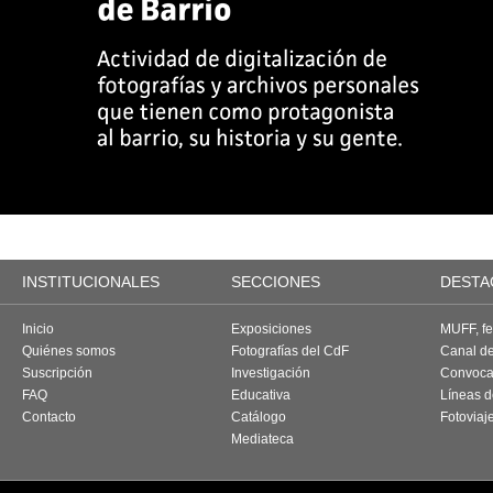
INSTITUCIONALES
SECCIONES
DESTA
Inicio
Exposiciones
MUFF, fes
Quiénes somos
Fotografías del CdF
Canal d
Suscripción
Investigación
Convoca
FAQ
Educativa
Líneas d
Contacto
Catálogo
Fotoviaj
Mediateca