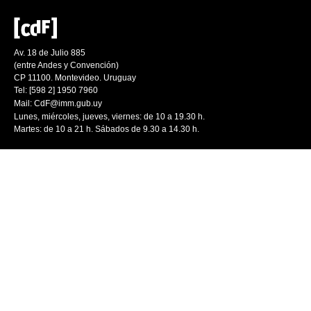
Av. 18 de Julio 885
(entre Andes y Convención)
CP 11100. Montevideo. Uruguay
Tel: [598 2] 1950 7960
Mail:
CdF@imm.gub.uy
Lunes, miércoles, jueves, viernes: de 10 a 19.30 h.
Martes: de 10 a 21 h. Sábados de 9.30 a 14.30 h.