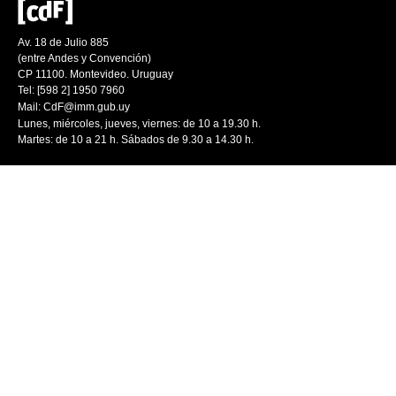
Av. 18 de Julio 885
(entre Andes y Convención)
CP 11100. Montevideo. Uruguay
Tel: [598 2] 1950 7960
Mail:
CdF@imm.gub.uy
Lunes, miércoles, jueves, viernes: de 10 a 19.30 h.
Martes: de 10 a 21 h. Sábados de 9.30 a 14.30 h.