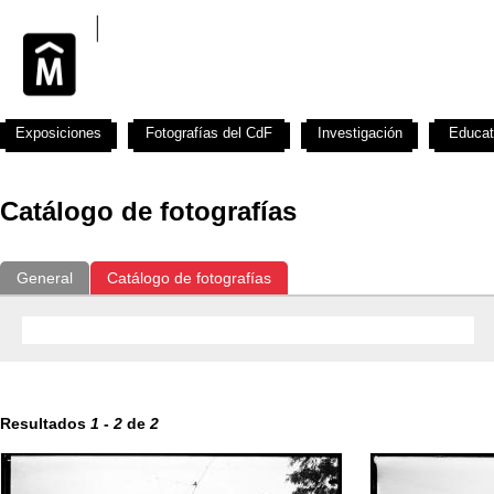
Exposiciones
Fotografías del CdF
Investigación
Educat
Catálogo de fotografías
General
Catálogo de fotografías
Resultados
1
-
2
de
2