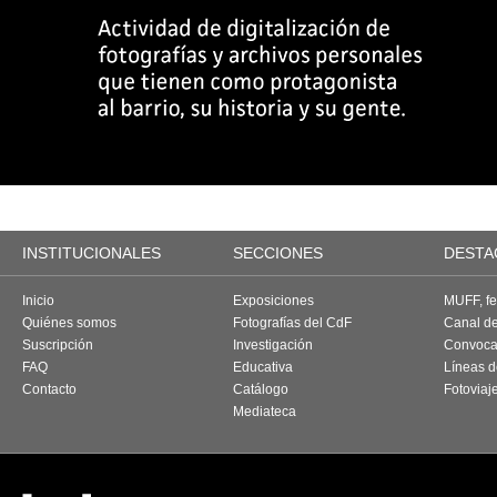
INSTITUCIONALES
SECCIONES
DESTA
Inicio
Exposiciones
MUFF, fes
Quiénes somos
Fotografías del CdF
Canal d
Suscripción
Investigación
Convoca
FAQ
Educativa
Líneas d
Contacto
Catálogo
Fotoviaj
Mediateca