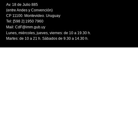
Av. 18 de Julio 885
(entre Andes y Convención)
CP 11100. Montevideo. Uruguay
Tel: [598 2] 1950 7960
Mail:
CdF@imm.gub.uy
Lunes, miércoles, jueves, viernes: de 10 a 19.30 h.
Martes: de 10 a 21 h. Sábados de 9.30 a 14.30 h.