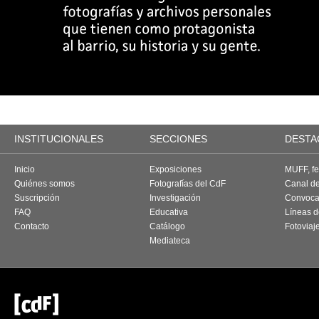
INSTITUCIONALES
SECCIONES
DESTA
Inicio
Exposiciones
MUFF, fes
Quiénes somos
Fotografías del CdF
Canal d
Suscripción
Investigación
Convoca
FAQ
Educativa
Líneas d
Contacto
Catálogo
Fotoviaj
Mediateca