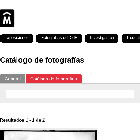
Exposiciones
Fotografías del CdF
Investigación
Educat
Catálogo de fotografías
General
Catálogo de fotografías
Resultados
1
-
1
de
1