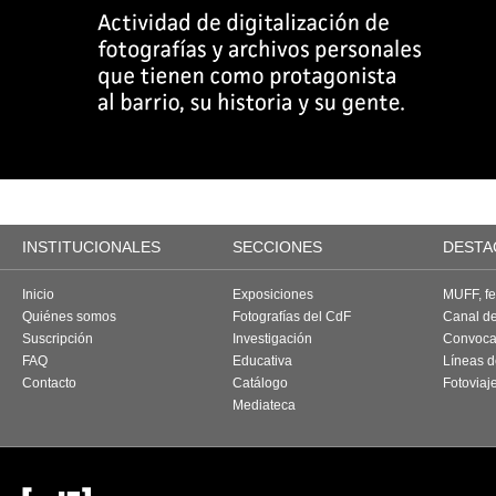
INSTITUCIONALES
SECCIONES
DESTA
Inicio
Exposiciones
MUFF, fes
Quiénes somos
Fotografías del CdF
Canal d
Suscripción
Investigación
Convoca
FAQ
Educativa
Líneas d
Contacto
Catálogo
Fotoviaj
Mediateca