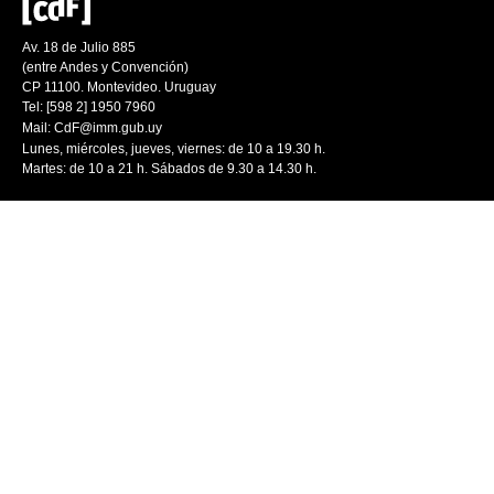
Av. 18 de Julio 885
(entre Andes y Convención)
CP 11100. Montevideo. Uruguay
Tel: [598 2] 1950 7960
Mail:
CdF@imm.gub.uy
Lunes, miércoles, jueves, viernes: de 10 a 19.30 h.
Martes: de 10 a 21 h. Sábados de 9.30 a 14.30 h.