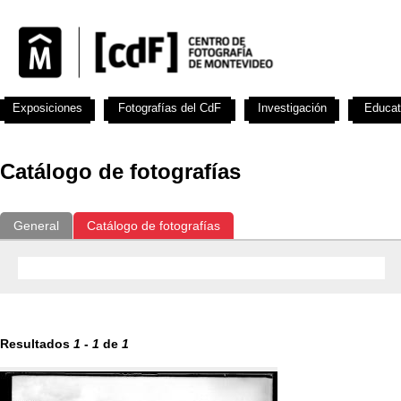
Exposiciones
Fotografías del CdF
Investigación
Educat
Catálogo de fotografías
General
Catálogo de fotografías
Resultados
1
-
1
de
1