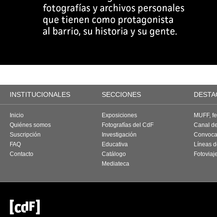
INSTITUCIONALES
SECCIONES
DESTA
Inicio
Exposiciones
MUFF, fes
Quiénes somos
Fotografías del CdF
Canal d
Suscripción
Investigación
Convoca
FAQ
Educativa
Líneas d
Contacto
Catálogo
Fotoviaj
Mediateca