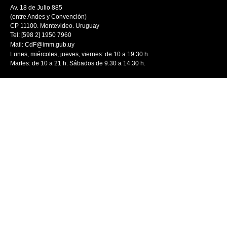
Av. 18 de Julio 885
(entre Andes y Convención)
CP 11100. Montevideo. Uruguay
Tel: [598 2] 1950 7960
Mail:
CdF@imm.gub.uy
Lunes, miércoles, jueves, viernes: de 10 a 19.30 h.
Martes: de 10 a 21 h. Sábados de 9.30 a 14.30 h.