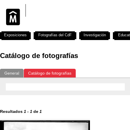
Exposiciones
Fotografías del CdF
Investigación
Educat
Catálogo de fotografías
General
Catálogo de fotografías
Resultados
1
-
1
de
1