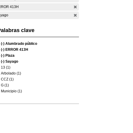
RROR 413H
yago
alabras clave
(-)
Alumbrado público
(-)
ERROR 413H
(-)
Plaza
(-)
Sayago
13 (1)
Arbolado (1)
CCZ (1)
G (1)
Municipio (1)