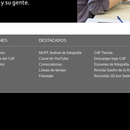
NES
DESTACADOS
nes
MUFF, festival de fotografía
CdF Tienda
as del CdF
Canal de YouTube
Descargar logo CdF
ión
Convocatorias
Escuelas de fotografía
Líneas de tiempo
Revista Sueño de la 
Fotoviaje
Recorrido 3D por Sed
a