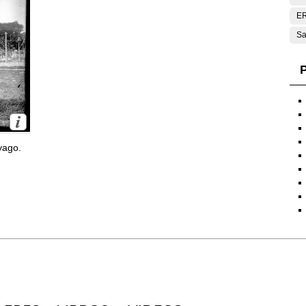
E
Sa
P
yago.