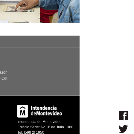
Razón
e CdF
Intendencia de Montevideo
Edificio Sede: Av. 18 de Julio 1360
Tel: [598 2] 1950