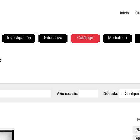
Inicio
Qu
Investigación
Educativa
Catálogo
Mediateca
s
Año exacto:
Década:
F
Pl
Al