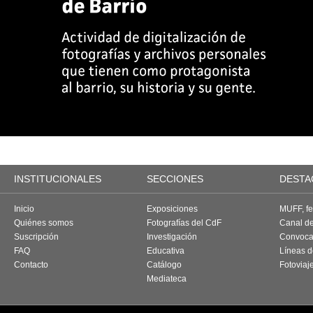
INSTITUCIONALES
SECCIONES
DESTA
Inicio
Exposiciones
MUFF, fes
Quiénes somos
Fotografías del CdF
Canal d
Suscripción
Investigación
Convoca
FAQ
Educativa
Líneas d
Contacto
Catálogo
Fotoviaj
Mediateca