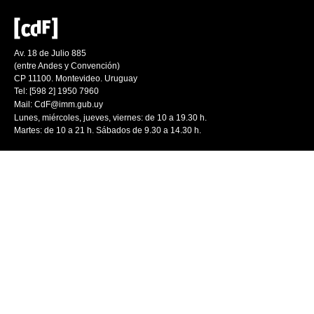
Av. 18 de Julio 885
(entre Andes y Convención)
CP 11100. Montevideo. Uruguay
Tel: [598 2] 1950 7960
Mail:
CdF@imm.gub.uy
Lunes, miércoles, jueves, viernes: de 10 a 19.30 h.
Martes: de 10 a 21 h. Sábados de 9.30 a 14.30 h.