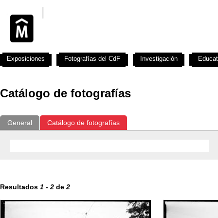
Exposiciones
Fotografías del CdF
Investigación
Educat
Catálogo de fotografías
General
Catálogo de fotografías
Resultados
1
-
2
de
2