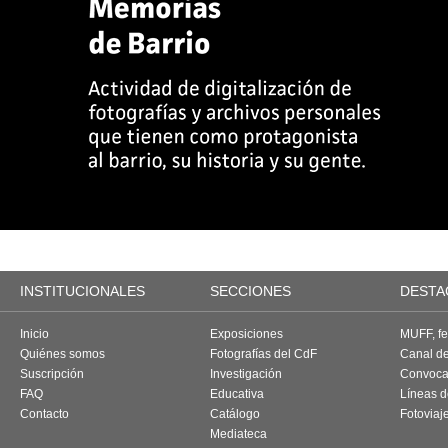
INSTITUCIONALES
SECCIONES
DESTA
Inicio
Exposiciones
MUFF, fes
Quiénes somos
Fotografías del CdF
Canal d
Suscripción
Investigación
Convoca
FAQ
Educativa
Líneas d
Contacto
Catálogo
Fotoviaj
Mediateca