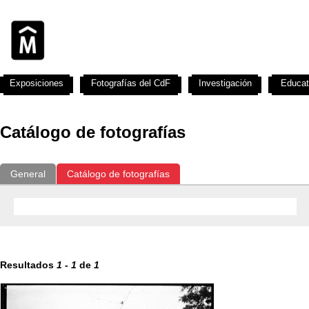
Exposiciones
Fotografías del CdF
Investigación
Educat
Catálogo de fotografías
General
Catálogo de fotografías
Resultados
1
-
1
de
1