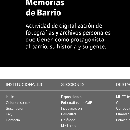
INSTITUCIONALES
SECCIONES
DESTA
Inicio
Exposiciones
MUFF, fes
Quiénes somos
Fotografías del CdF
Canal d
Suscripción
Investigación
Convoca
FAQ
Educativa
Líneas d
Contacto
Catálogo
Fotoviaj
Mediateca