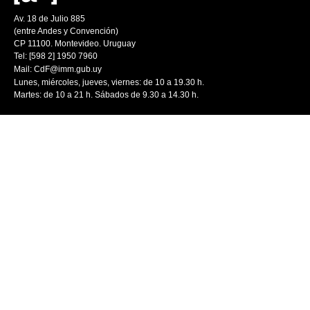
Av. 18 de Julio 885
(entre Andes y Convención)
CP 11100. Montevideo. Uruguay
Tel: [598 2] 1950 7960
Mail:
CdF@imm.gub.uy
Lunes, miércoles, jueves, viernes: de 10 a 19.30 h.
Martes: de 10 a 21 h. Sábados de 9.30 a 14.30 h.