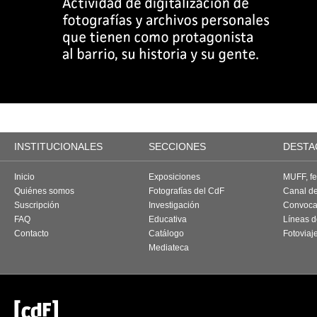
INSTITUCIONALES
SECCIONES
DESTA
Inicio
Exposiciones
MUFF, fes
Quiénes somos
Fotografías del CdF
Canal d
Suscripción
Investigación
Convoca
FAQ
Educativa
Líneas d
Contacto
Catálogo
Fotoviaj
Mediateca