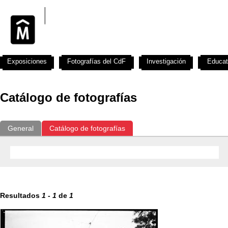
Exposiciones
Fotografías del CdF
Investigación
Educat
Catálogo de fotografías
General
Catálogo de fotografías
Resultados
1
-
1
de
1