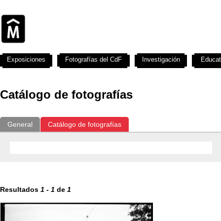
Exposiciones
Fotografías del CdF
Investigación
Educat
Catálogo de fotografías
General
Catálogo de fotografías
Resultados
1
-
1
de
1