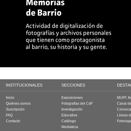
INSTITUCIONALES
SECCIONES
DESTA
Inicio
Exposiciones
MUFF, fes
Quiénes somos
Fotografías del CdF
Canal d
Suscripción
Investigación
Convoca
FAQ
Educativa
Líneas d
Contacto
Catálogo
Fotoviaj
Mediateca