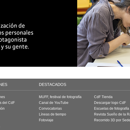
NES
DESTACADOS
nes
MUFF, festival de fotografía
CdF Tienda
as del CdF
Canal de YouTube
Descargar logo CdF
ión
Convocatorias
Escuelas de fotografía
Líneas de tiempo
Revista Sueño de la 
Fotoviaje
Recorrido 3D por Sed
a