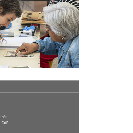
Razón
e CdF