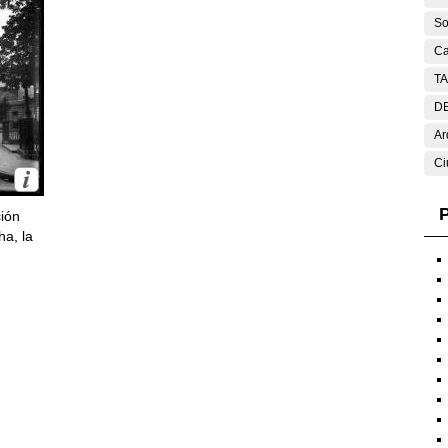
So
Ca
T
DE
Ar
Ci
P
ción
ha, la