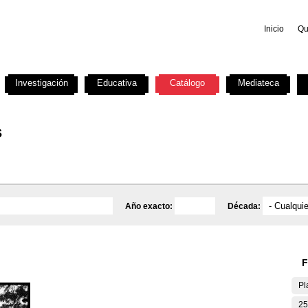
Inicio
Qu
Investigación
Educativa
Catálogo
Mediateca
s
Año exacto:
Década:
F
Pl
25