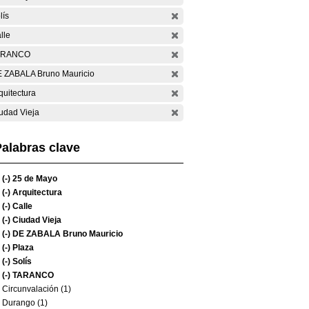
lís
lle
ARANCO
 ZABALA Bruno Mauricio
quitectura
udad Vieja
alabras clave
(-)
25 de Mayo
(-)
Arquitectura
(-)
Calle
(-)
Ciudad Vieja
(-)
DE ZABALA Bruno Mauricio
(-)
Plaza
(-)
Solís
(-)
TARANCO
Circunvalación (1)
Durango (1)