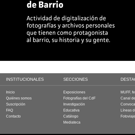
INSTITUCIONALES
SECCIONES
DESTA
Inicio
Exposiciones
MUFF, fes
Quiénes somos
Fotografías del CdF
Canal d
Suscripción
Investigación
Convoca
FAQ
Educativa
Líneas d
Contacto
Catálogo
Fotoviaj
Mediateca