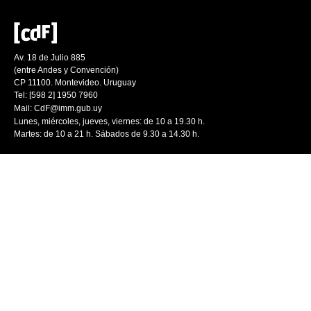
Av. 18 de Julio 885
(entre Andes y Convención)
CP 11100. Montevideo. Uruguay
Tel: [598 2] 1950 7960
Mail:
CdF@imm.gub.uy
Lunes, miércoles, jueves, viernes: de 10 a 19.30 h.
Martes: de 10 a 21 h. Sábados de 9.30 a 14.30 h.