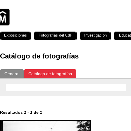
Exposiciones
Fotografías del CdF
Investigación
Educat
Catálogo de fotografías
General
Catálogo de fotografías
Resultados
1
-
1
de
1