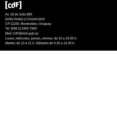
Av. 18 de Julio 885
(entre Andes y Convención)
CP 11100. Montevideo. Uruguay
Tel: [598 2] 1950 7960
Mail:
CdF@imm.gub.uy
Lunes, miércoles, jueves, viernes: de 10 a 19.30 h.
Martes: de 10 a 21 h. Sábados de 9.30 a 14.30 h.