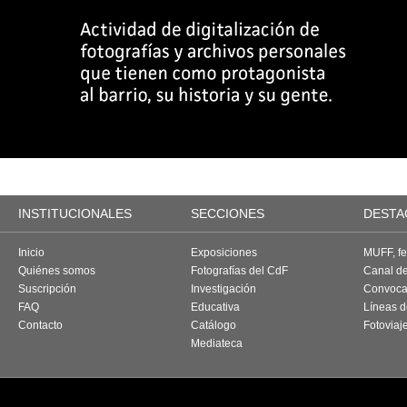
INSTITUCIONALES
SECCIONES
DESTA
Inicio
Exposiciones
MUFF, fes
Quiénes somos
Fotografías del CdF
Canal d
Suscripción
Investigación
Convoca
FAQ
Educativa
Líneas d
Contacto
Catálogo
Fotoviaj
Mediateca