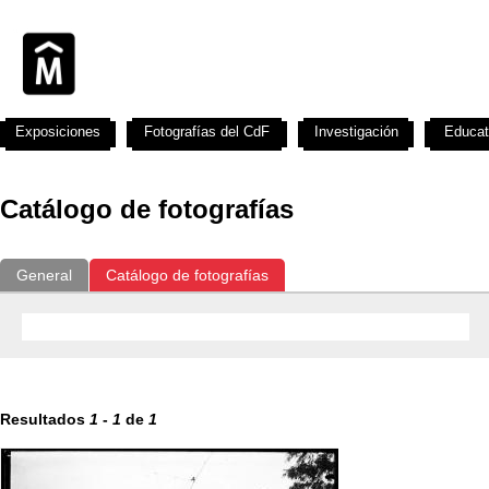
Exposiciones
Fotografías del CdF
Investigación
Educat
Catálogo de fotografías
General
Catálogo de fotografías
Resultados
1
-
1
de
1