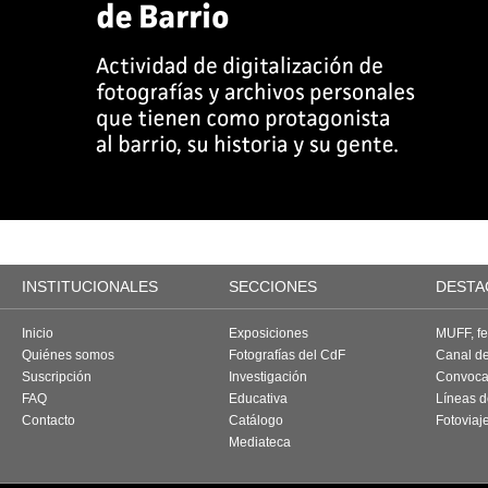
INSTITUCIONALES
SECCIONES
DESTA
Inicio
Exposiciones
MUFF, fes
Quiénes somos
Fotografías del CdF
Canal d
Suscripción
Investigación
Convoca
FAQ
Educativa
Líneas d
Contacto
Catálogo
Fotoviaj
Mediateca