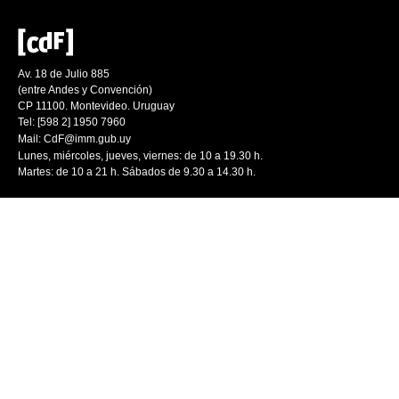
Av. 18 de Julio 885
(entre Andes y Convención)
CP 11100. Montevideo. Uruguay
Tel: [598 2] 1950 7960
Mail:
CdF@imm.gub.uy
Lunes, miércoles, jueves, viernes: de 10 a 19.30 h.
Martes: de 10 a 21 h. Sábados de 9.30 a 14.30 h.