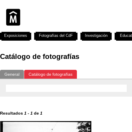
Exposiciones
Fotografías del CdF
Investigación
Educat
Catálogo de fotografías
General
Catálogo de fotografías
Resultados
1
-
1
de
1