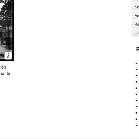
So
Ar
Pa
Ci
P
ción
ha, la