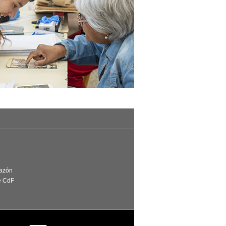
Razón
e CdF