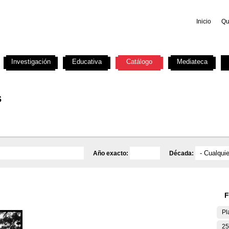
Inicio
Qu
Investigación
Educativa
Catálogo
Mediateca
s
Año exacto:
Década:
F
Pl
25