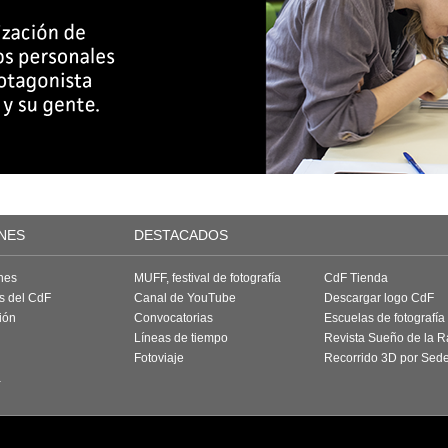
NES
DESTACADOS
nes
MUFF, festival de fotografía
CdF Tienda
as del CdF
Canal de YouTube
Descargar logo CdF
ión
Convocatorias
Escuelas de fotografía
Líneas de tiempo
Revista Sueño de la 
Fotoviaje
Recorrido 3D por Sed
a