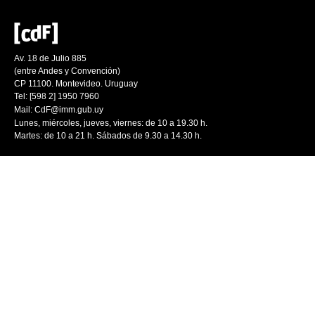
Av. 18 de Julio 885
(entre Andes y Convención)
CP 11100. Montevideo. Uruguay
Tel: [598 2] 1950 7960
Mail:
CdF@imm.gub.uy
Lunes, miércoles, jueves, viernes: de 10 a 19.30 h.
Martes: de 10 a 21 h. Sábados de 9.30 a 14.30 h.