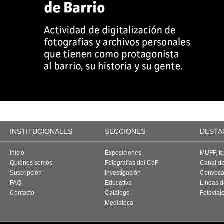
INSTITUCIONALES
SECCIONES
DESTA
Inicio
Exposiciones
MUFF, fes
Quiénes somos
Fotografías del CdF
Canal d
Suscripción
Investigación
Convoca
FAQ
Educativa
Líneas d
Contacto
Catálogo
Fotoviaj
Mediateca