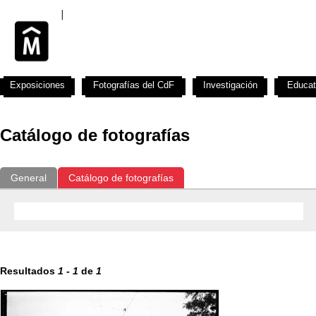
Exposiciones
Fotografías del CdF
Investigación
Educat
Catálogo de fotografías
General
Catálogo de fotografías
Resultados
1
-
1
de
1