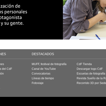
NES
DESTACADOS
nes
MUFF, festival de fotografía
CdF Tienda
as del CdF
Canal de YouTube
Descargar logo CdF
ión
Convocatorias
Escuelas de fotografía
Líneas de tiempo
Revista Sueño de la 
Fotoviaje
Recorrido 3D por Sed
a