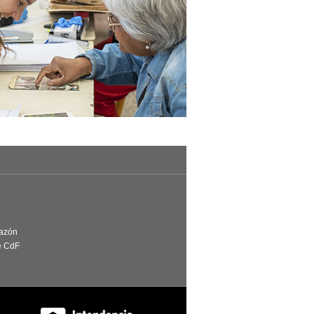
Razón
e CdF