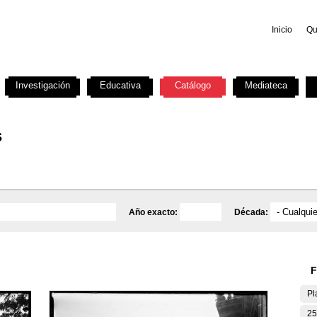
Inicio
Qu
Investigación
Educativa
Catálogo
Mediateca
s
Año exacto:
Década:
F
Pl
25