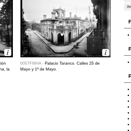
Ar
F
ción
0057FMHA -
Palacio Taranco. Calles 25 de
ha, la
Mayo y 1º de Mayo.
P