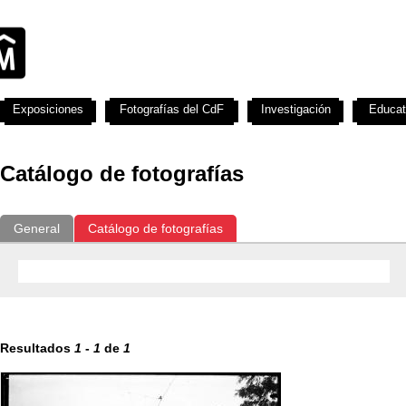
Exposiciones
Fotografías del CdF
Investigación
Educat
Catálogo de fotografías
General
Catálogo de fotografías
Resultados
1
-
1
de
1