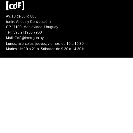
Av. 18 de Julio 885
(entre Andes y Convención)
CP 11100. Montevideo. Uruguay
Tel: [598 2] 1950 7960
Mail:
CdF@imm.gub.uy
Lunes, miércoles, jueves, viernes: de 10 a 19.30 h.
Martes: de 10 a 21 h. Sábados de 9.30 a 14.30 h.