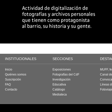
INSTITUCIONALES
SECCIONES
DESTA
Inicio
Exposiciones
MUFF, fes
Quiénes somos
Fotografías del CdF
Canal d
Suscripción
Investigación
Convoca
FAQ
Educativa
Líneas d
Contacto
Catálogo
Fotoviaj
Mediateca