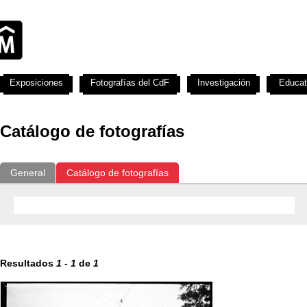
Exposiciones
Fotografías del CdF
Investigación
Educat
Catálogo de fotografías
General
Catálogo de fotografías
Resultados
1
-
1
de
1