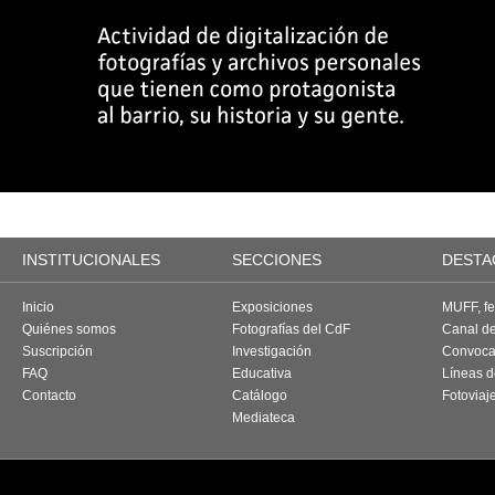
INSTITUCIONALES
SECCIONES
DESTA
Inicio
Exposiciones
MUFF, fes
Quiénes somos
Fotografías del CdF
Canal d
Suscripción
Investigación
Convoca
FAQ
Educativa
Líneas d
Contacto
Catálogo
Fotoviaj
Mediateca