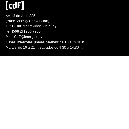
Av. 18 de Julio 885
(entre Andes y Convención)
CP 11100. Montevideo. Uruguay
Tel: [598 2] 1950 7960
Mail:
CdF@imm.gub.uy
Lunes, miércoles, jueves, viernes: de 10 a 19.30 h.
Martes: de 10 a 21 h. Sábados de 9.30 a 14.30 h.