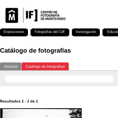
Exposiciones
Fotografías del CdF
Investigación
Educat
Catálogo de fotografías
General
Catálogo de fotografías
Resultados
1
-
1
de
1