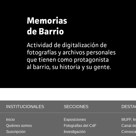
INSTITUCIONALES
SECCIONES
DESTA
Inicio
Exposiciones
MUFF, fes
Quiénes somos
Fotografías del CdF
Canal d
Suscripción
Investigación
Convoca