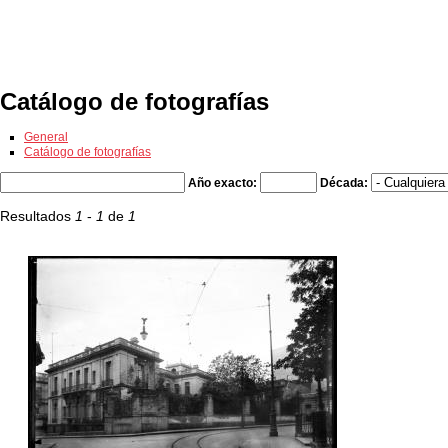
Exposiciones
Fotografías del CdF
Investigación
Educat
Catálogo de fotografías
General
Catálogo de fotografías
Año exacto:
Década:
Resultados
1
-
1
de
1