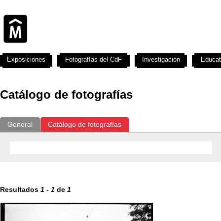
Exposiciones
Fotografías del CdF
Investigación
Educat
Catálogo de fotografías
General
Catálogo de fotografías
Resultados
1
-
1
de
1