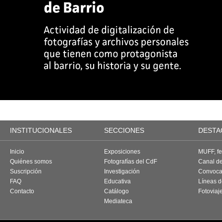
INSTITUCIONALES
SECCIONES
DESTA
Inicio
Exposiciones
MUFF, fes
Quiénes somos
Fotografías del CdF
Canal d
Suscripción
Investigación
Convoca
FAQ
Educativa
Líneas d
Contacto
Catálogo
Fotoviaj
Mediateca