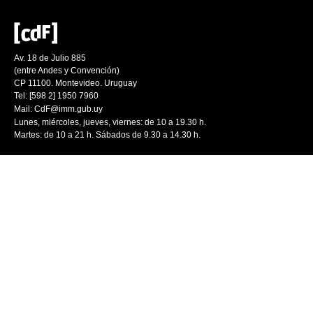
Av. 18 de Julio 885
(entre Andes y Convención)
CP 11100. Montevideo. Uruguay
Tel: [598 2] 1950 7960
Mail:
CdF@imm.gub.uy
Lunes, miércoles, jueves, viernes: de 10 a 19.30 h.
Martes: de 10 a 21 h. Sábados de 9.30 a 14.30 h.