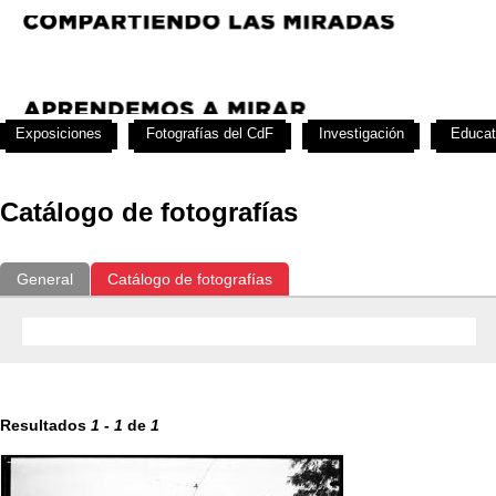
Exposiciones
Fotografías del CdF
Investigación
Educat
Catálogo de fotografías
General
Catálogo de fotografías
Resultados
1
-
1
de
1