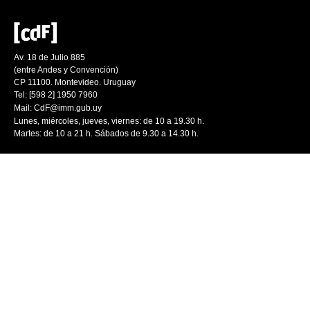
Av. 18 de Julio 885
(entre Andes y Convención)
CP 11100. Montevideo. Uruguay
Tel: [598 2] 1950 7960
Mail:
CdF@imm.gub.uy
Lunes, miércoles, jueves, viernes: de 10 a 19.30 h.
Martes: de 10 a 21 h. Sábados de 9.30 a 14.30 h.