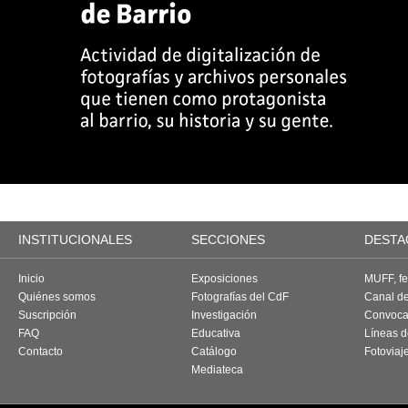
INSTITUCIONALES
SECCIONES
DESTA
Inicio
Exposiciones
MUFF, fes
Quiénes somos
Fotografías del CdF
Canal d
Suscripción
Investigación
Convoca
FAQ
Educativa
Líneas d
Contacto
Catálogo
Fotoviaj
Mediateca