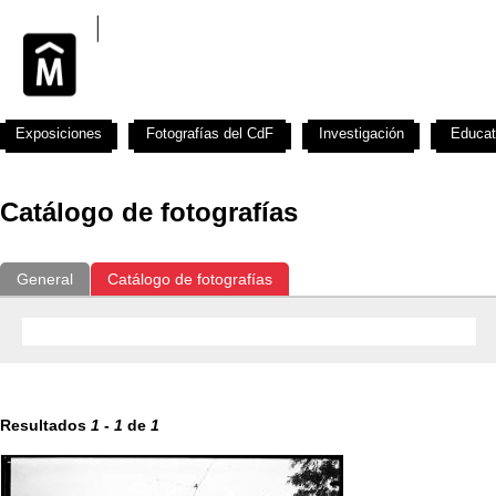
Exposiciones
Fotografías del CdF
Investigación
Educat
Catálogo de fotografías
General
Catálogo de fotografías
Resultados
1
-
1
de
1