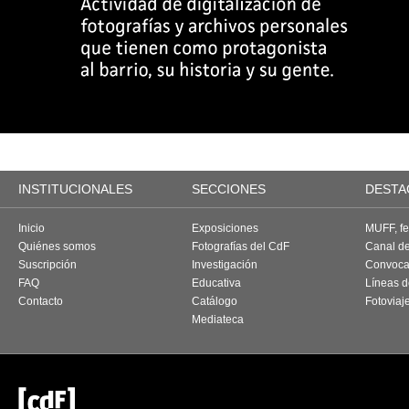
INSTITUCIONALES
SECCIONES
DESTA
Inicio
Exposiciones
MUFF, fes
Quiénes somos
Fotografías del CdF
Canal d
Suscripción
Investigación
Convoca
FAQ
Educativa
Líneas d
Contacto
Catálogo
Fotoviaj
Mediateca