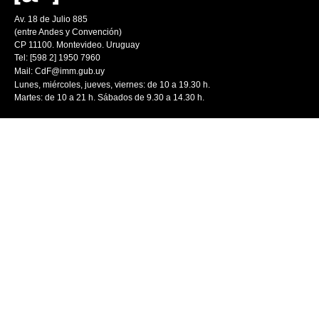
Av. 18 de Julio 885
(entre Andes y Convención)
CP 11100. Montevideo. Uruguay
Tel: [598 2] 1950 7960
Mail:
CdF@imm.gub.uy
Lunes, miércoles, jueves, viernes: de 10 a 19.30 h.
Martes: de 10 a 21 h. Sábados de 9.30 a 14.30 h.