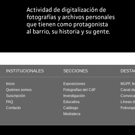
INSTITUCIONALES
SECCIONES
DESTA
Inicio
Exposiciones
MUFF, fes
Quiénes somos
Fotografías del CdF
Canal d
Suscripción
Investigación
Convoca
FAQ
Educativa
Líneas d
Contacto
Catálogo
Fotoviaj
Mediateca