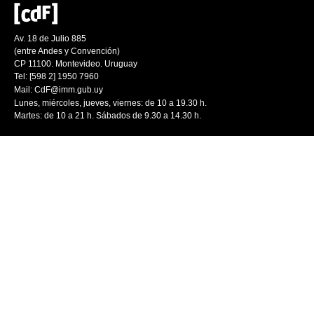
Av. 18 de Julio 885
(entre Andes y Convención)
CP 11100. Montevideo. Uruguay
Tel: [598 2] 1950 7960
Mail:
CdF@imm.gub.uy
Lunes, miércoles, jueves, viernes: de 10 a 19.30 h.
Martes: de 10 a 21 h. Sábados de 9.30 a 14.30 h.