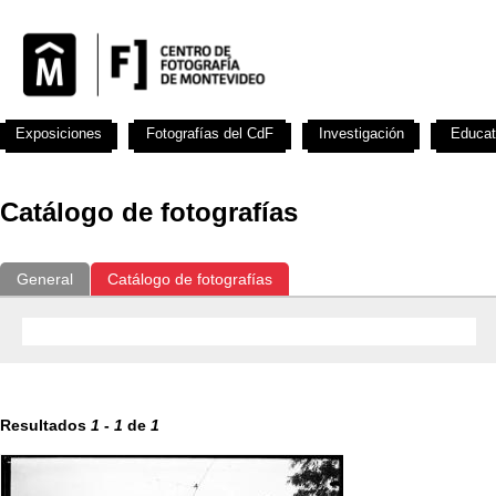
Exposiciones
Fotografías del CdF
Investigación
Educat
Catálogo de fotografías
General
Catálogo de fotografías
Resultados
1
-
1
de
1