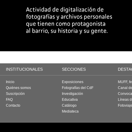
INSTITUCIONALES
SECCIONES
DESTA
Inicio
Exposiciones
MUFF, fes
Quiénes somos
Fotografías del CdF
Canal d
Suscripción
Investigación
Convoca
FAQ
Educativa
Líneas d
Contacto
Catálogo
Fotoviaj
Mediateca