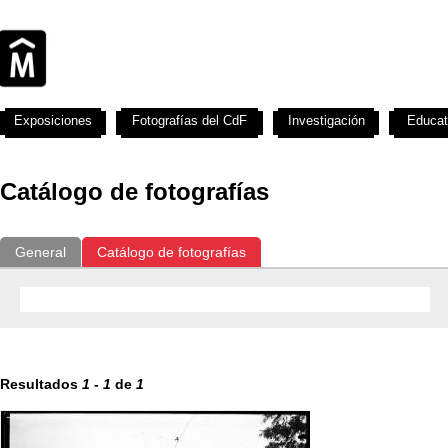
Exposiciones
Fotografías del CdF
Investigación
Educat
Catálogo de fotografías
General
Catálogo de fotografías
Resultados
1
-
1
de
1