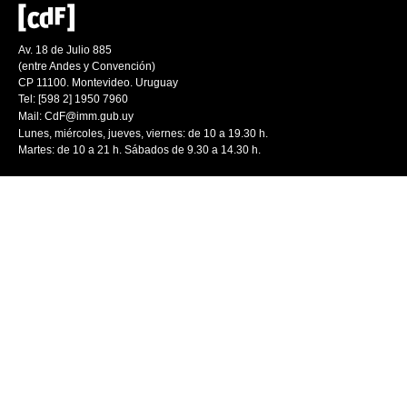
Av. 18 de Julio 885
(entre Andes y Convención)
CP 11100. Montevideo. Uruguay
Tel: [598 2] 1950 7960
Mail:
CdF@imm.gub.uy
Lunes, miércoles, jueves, viernes: de 10 a 19.30 h.
Martes: de 10 a 21 h. Sábados de 9.30 a 14.30 h.