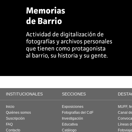
INSTITUCIONALES
SECCIONES
DESTA
Inicio
Exposiciones
MUFF, fes
Quiénes somos
Fotografías del CdF
Canal d
Suscripción
Investigación
Convoca
FAQ
Educativa
Líneas d
Contacto
Catálogo
Fotoviaj