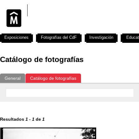
Exposiciones
Fotografías del CdF
Investigación
Educat
Catálogo de fotografías
General
Catálogo de fotografías
Resultados
1
-
1
de
1