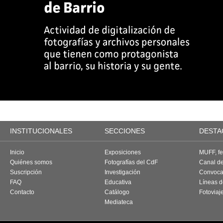
INSTITUCIONALES
SECCIONES
DESTA
Inicio
Exposiciones
MUFF, fes
Quiénes somos
Fotografías del CdF
Canal d
Suscripción
Investigación
Convoca
FAQ
Educativa
Líneas d
Contacto
Catálogo
Fotoviaj
Mediateca