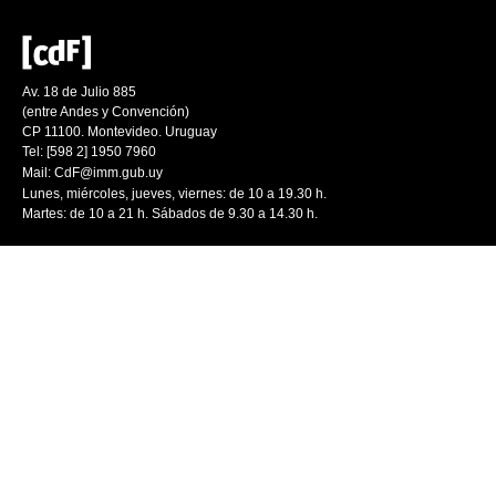
Av. 18 de Julio 885
(entre Andes y Convención)
CP 11100. Montevideo. Uruguay
Tel: [598 2] 1950 7960
Mail:
CdF@imm.gub.uy
Lunes, miércoles, jueves, viernes: de 10 a 19.30 h.
Martes: de 10 a 21 h. Sábados de 9.30 a 14.30 h.