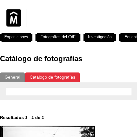
Exposiciones
Fotografías del CdF
Investigación
Educat
Catálogo de fotografías
General
Catálogo de fotografías
Resultados
1
-
1
de
1