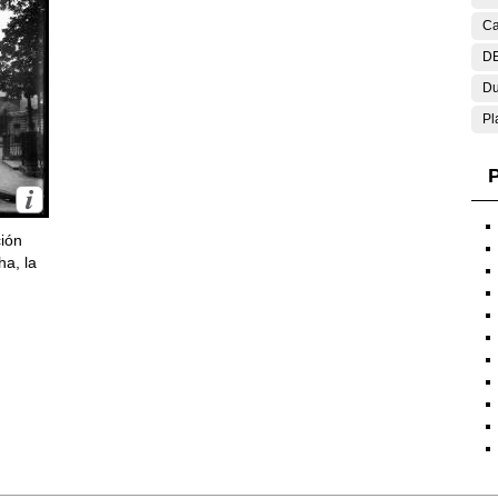
Ca
DE
Du
Pl
P
ción
ha, la