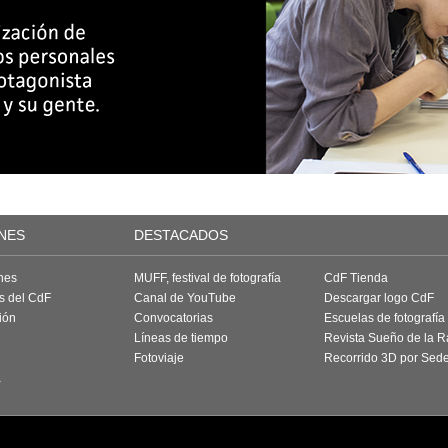
NES
DESTACADOS
nes
MUFF, festival de fotografía
CdF Tienda
as del CdF
Canal de YouTube
Descargar logo CdF
ión
Convocatorias
Escuelas de fotografía
Líneas de tiempo
Revista Sueño de la 
Fotoviaje
Recorrido 3D por Sed
a