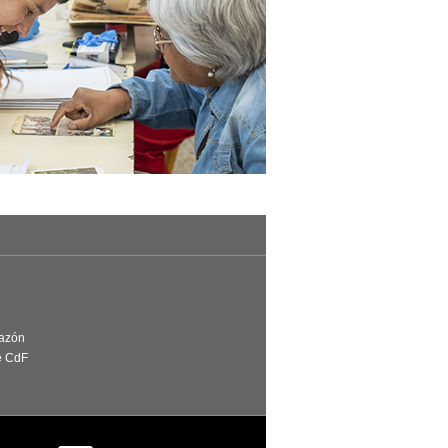
Razón
e CdF