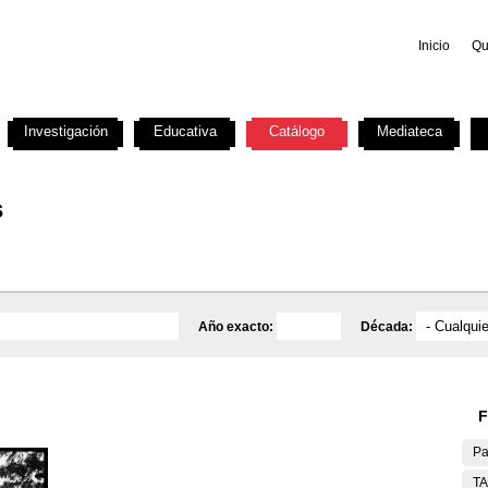
Inicio
Qu
Investigación
Educativa
Catálogo
Mediateca
s
Año exacto:
Década:
F
Pa
T