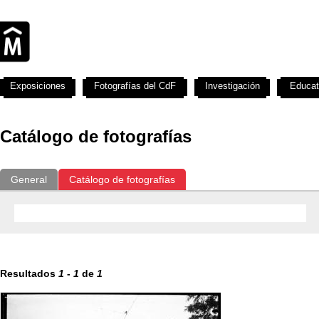
Exposiciones
Fotografías del CdF
Investigación
Educat
Catálogo de fotografías
General
Catálogo de fotografías
Resultados
1
-
1
de
1