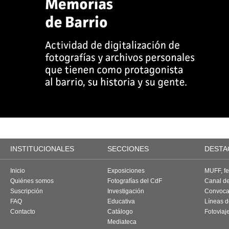
INSTITUCIONALES
SECCIONES
DESTA
Inicio
Exposiciones
MUFF, fes
Quiénes somos
Fotografías del CdF
Canal d
Suscripción
Investigación
Convoca
FAQ
Educativa
Líneas d
Contacto
Catálogo
Fotoviaj
Mediateca