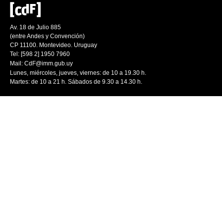
Av. 18 de Julio 885
(entre Andes y Convención)
CP 11100. Montevideo. Uruguay
Tel: [598 2] 1950 7960
Mail:
CdF@imm.gub.uy
Lunes, miércoles, jueves, viernes: de 10 a 19.30 h.
Martes: de 10 a 21 h. Sábados de 9.30 a 14.30 h.