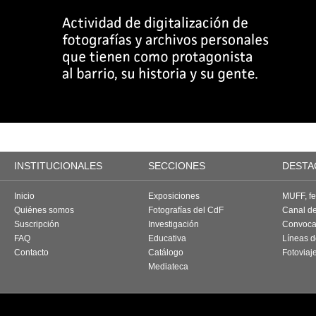
INSTITUCIONALES
SECCIONES
DESTA
Inicio
Exposiciones
MUFF, fes
Quiénes somos
Fotografías del CdF
Canal d
Suscripción
Investigación
Convoca
FAQ
Educativa
Líneas d
Contacto
Catálogo
Fotoviaj
Mediateca