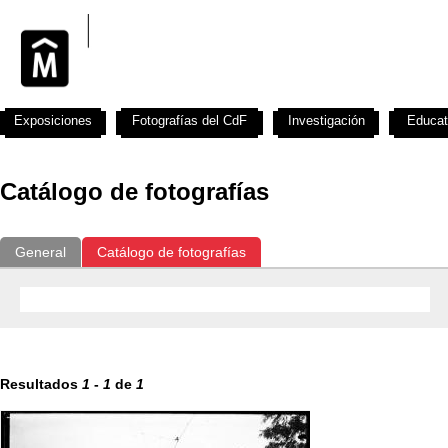
Exposiciones
Fotografías del CdF
Investigación
Educat
Catálogo de fotografías
General
Catálogo de fotografías
Resultados
1
-
1
de
1