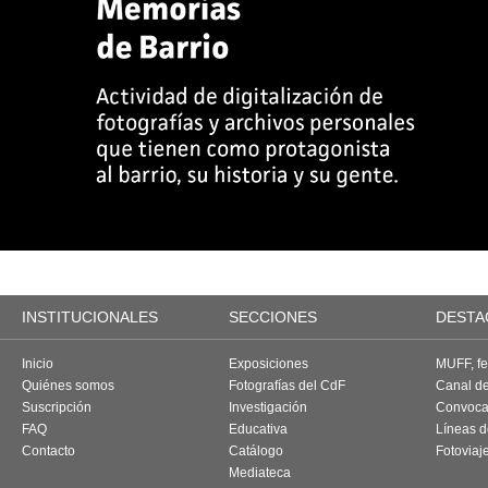
INSTITUCIONALES
SECCIONES
DESTA
Inicio
Exposiciones
MUFF, fes
Quiénes somos
Fotografías del CdF
Canal d
Suscripción
Investigación
Convoca
FAQ
Educativa
Líneas d
Contacto
Catálogo
Fotoviaj
Mediateca