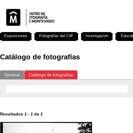
Exposiciones
Fotografías del CdF
Investigación
Educat
Catálogo de fotografías
General
Catálogo de fotografías
Resultados
1
-
1
de
1