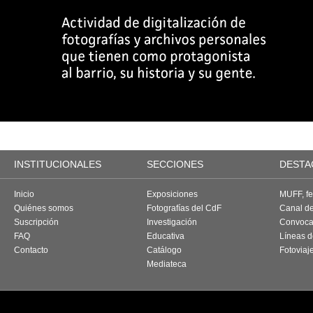
INSTITUCIONALES
SECCIONES
DESTA
Inicio
Exposiciones
MUFF, fes
Quiénes somos
Fotografías del CdF
Canal d
Suscripción
Investigación
Convoca
FAQ
Educativa
Líneas d
Contacto
Catálogo
Fotoviaj
Mediateca