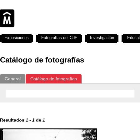
Exposiciones
Fotografías del CdF
Investigación
Educat
Catálogo de fotografías
General
Catálogo de fotografías
Resultados
1
-
1
de
1