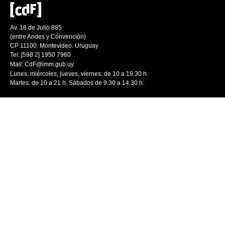
Av. 18 de Julio 885
(entre Andes y Convención)
CP 11100. Montevideo. Uruguay
Tel: [598 2] 1950 7960
Mail:
CdF@imm.gub.uy
Lunes, miércoles, jueves, viernes: de 10 a 19.30 h.
Martes: de 10 a 21 h. Sábados de 9.30 a 14.30 h.