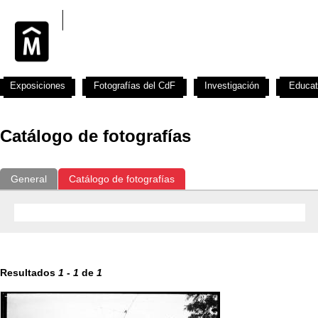
Exposiciones
Fotografías del CdF
Investigación
Educat
Catálogo de fotografías
General
Catálogo de fotografías
Resultados
1
-
1
de
1