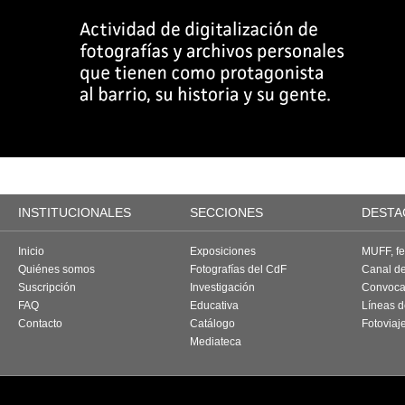
INSTITUCIONALES
SECCIONES
DESTA
Inicio
Exposiciones
MUFF, fes
Quiénes somos
Fotografías del CdF
Canal d
Suscripción
Investigación
Convoca
FAQ
Educativa
Líneas d
Contacto
Catálogo
Fotoviaj
Mediateca