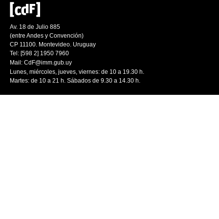
Av. 18 de Julio 885
(entre Andes y Convención)
CP 11100. Montevideo. Uruguay
Tel: [598 2] 1950 7960
Mail:
CdF@imm.gub.uy
Lunes, miércoles, jueves, viernes: de 10 a 19.30 h.
Martes: de 10 a 21 h. Sábados de 9.30 a 14.30 h.