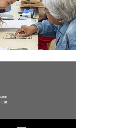
Razón
e CdF