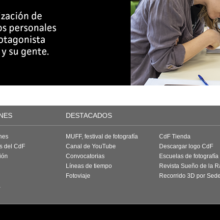
NES
DESTACADOS
nes
MUFF, festival de fotografía
CdF Tienda
as del CdF
Canal de YouTube
Descargar logo CdF
ión
Convocatorias
Escuelas de fotografía
Líneas de tiempo
Revista Sueño de la 
Fotoviaje
Recorrido 3D por Sed
a