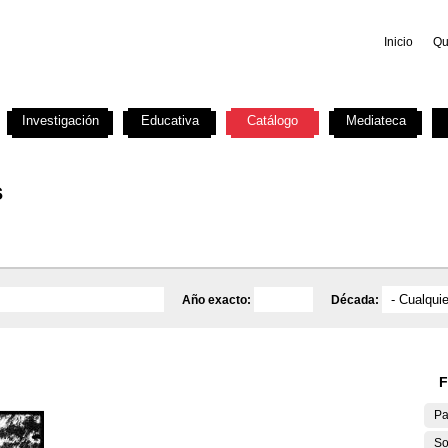
Inicio
Qu
Investigación
Educativa
Catálogo
Mediateca
s
Año exacto:
Década:
F
Pa
So