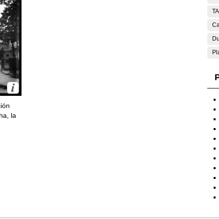
T
Ca
Du
Pl
P
ción
ha, la