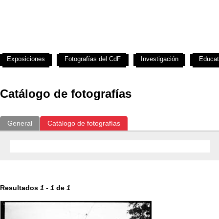
Exposiciones
Fotografías del CdF
Investigación
Educat
Catálogo de fotografías
General
Catálogo de fotografías
Resultados
1
-
1
de
1