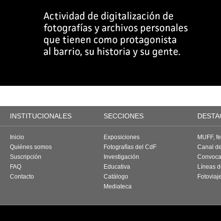
INSTITUCIONALES
SECCIONES
DESTA
Inicio
Exposiciones
MUFF, fes
Quiénes somos
Fotografías del CdF
Canal d
Suscripción
Investigación
Convoca
FAQ
Educativa
Líneas d
Contacto
Catálogo
Fotoviaj
Mediateca