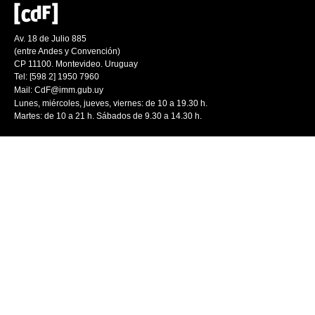
Av. 18 de Julio 885
(entre Andes y Convención)
CP 11100. Montevideo. Uruguay
Tel: [598 2] 1950 7960
Mail:
CdF@imm.gub.uy
Lunes, miércoles, jueves, viernes: de 10 a 19.30 h.
Martes: de 10 a 21 h. Sábados de 9.30 a 14.30 h.