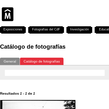
Exposiciones
Fotografías del CdF
Investigación
Educat
Catálogo de fotografías
General
Catálogo de fotografías
Resultados
1
-
1
de
1