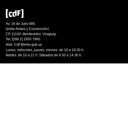
Av. 18 de Julio 885
(entre Andes y Convención)
CP 11100. Montevideo. Uruguay
Tel: [598 2] 1950 7960
Mail:
CdF@imm.gub.uy
Lunes, miércoles, jueves, viernes: de 10 a 19.30 h.
Martes: de 10 a 21 h. Sábados de 9.30 a 14.30 h.