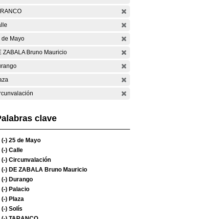
ARANCO
lle
 de Mayo
 ZABALA Bruno Mauricio
rango
aza
rcunvalación
alabras clave
(-)
25 de Mayo
(-)
Calle
(-)
Circunvalación
(-)
DE ZABALA Bruno Mauricio
(-)
Durango
(-)
Palacio
(-)
Plaza
(-)
Solís
(-)
TARANCO