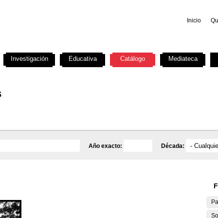
Inicio
Qu
Investigación
Educativa
Catálogo
Mediateca
s
Año exacto:
Década:
F
Pa
So