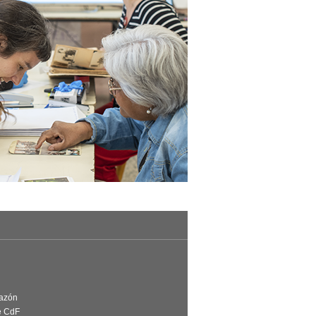
Razón
e CdF