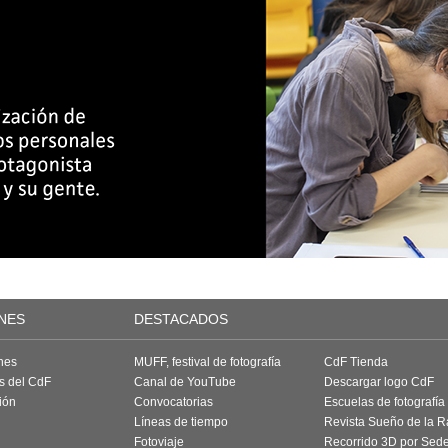
NES
DESTACADOS
nes
MUFF, festival de fotografía
CdF Tienda
as del CdF
Canal de YouTube
Descargar logo CdF
ión
Convocatorias
Escuelas de fotografía
Líneas de tiempo
Revista Sueño de la 
Fotoviaje
Recorrido 3D por Sed