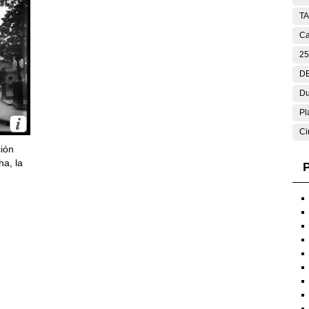
T
Ca
25
DE
Du
Pl
Ci
ción
ha, la
P