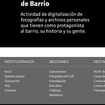
INSTITUCIONALES
SECCIONES
DESTA
Inicio
Exposiciones
MUFF, fes
Quiénes somos
Fotografías del CdF
Canal d
Suscripción
Investigación
Convoca
FAQ
Educativa
Líneas d
Contacto
Catálogo
Fotoviaj
Mediateca