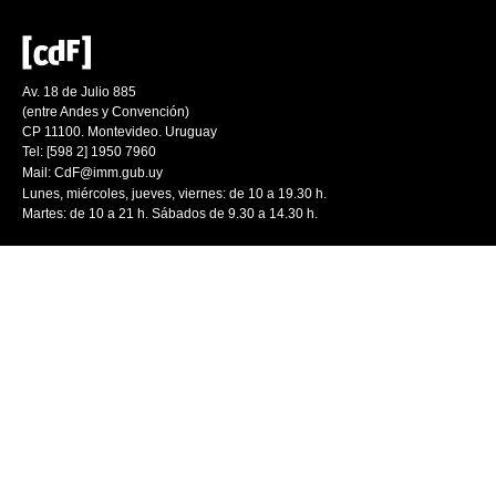
Av. 18 de Julio 885
(entre Andes y Convención)
CP 11100. Montevideo. Uruguay
Tel: [598 2] 1950 7960
Mail:
CdF@imm.gub.uy
Lunes, miércoles, jueves, viernes: de 10 a 19.30 h.
Martes: de 10 a 21 h. Sábados de 9.30 a 14.30 h.