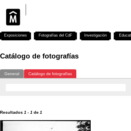
Exposiciones
Fotografías del CdF
Investigación
Educat
Catálogo de fotografías
General
Catálogo de fotografías
Resultados
1
-
1
de
1