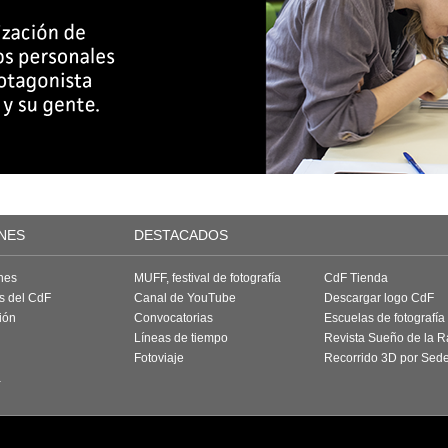
NES
DESTACADOS
nes
MUFF, festival de fotografía
CdF Tienda
as del CdF
Canal de YouTube
Descargar logo CdF
ión
Convocatorias
Escuelas de fotografía
Líneas de tiempo
Revista Sueño de la 
Fotoviaje
Recorrido 3D por Sed
a