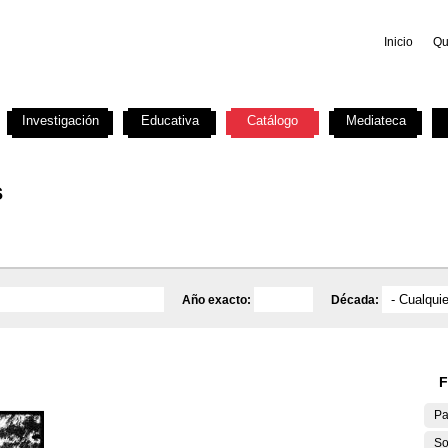
Inicio
Qu
Investigación
Educativa
Catálogo
Mediateca
s
Año exacto:
Década:
F
Pa
So