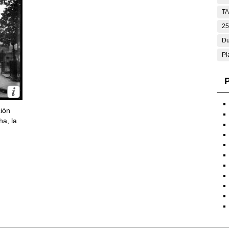
T
25
Du
Pl
P
ción
ha, la