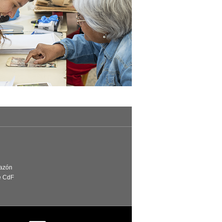
Razón
e CdF