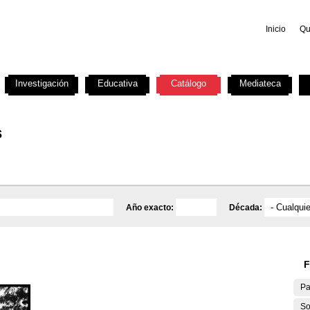
Inicio
Qu
Investigación
Educativa
Catálogo
Mediateca
s
Año exacto:
Década:
F
Pa
So