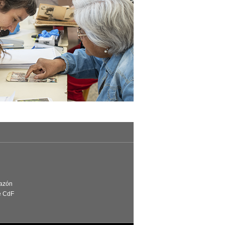
Razón
e CdF