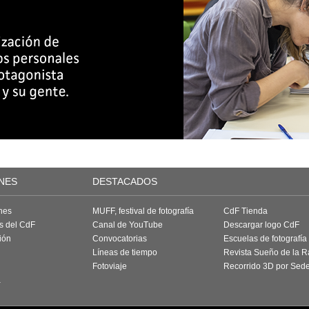
NES
DESTACADOS
nes
MUFF, festival de fotografía
CdF Tienda
as del CdF
Canal de YouTube
Descargar logo CdF
ión
Convocatorias
Escuelas de fotografía
Líneas de tiempo
Revista Sueño de la 
Fotoviaje
Recorrido 3D por Sed
a