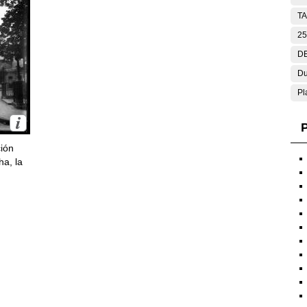
T
25
DE
Du
Pl
P
ción
ha, la