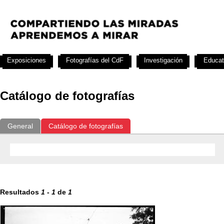
Exposiciones
Fotografías del CdF
Investigación
Educat
Catálogo de fotografías
General
Catálogo de fotografías
Resultados
1
-
1
de
1