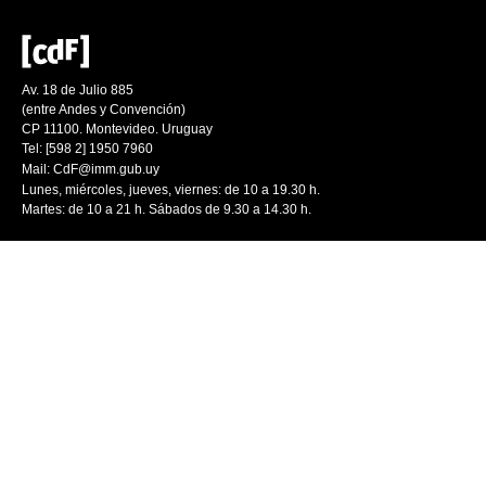
Av. 18 de Julio 885
(entre Andes y Convención)
CP 11100. Montevideo. Uruguay
Tel: [598 2] 1950 7960
Mail:
CdF@imm.gub.uy
Lunes, miércoles, jueves, viernes: de 10 a 19.30 h.
Martes: de 10 a 21 h. Sábados de 9.30 a 14.30 h.