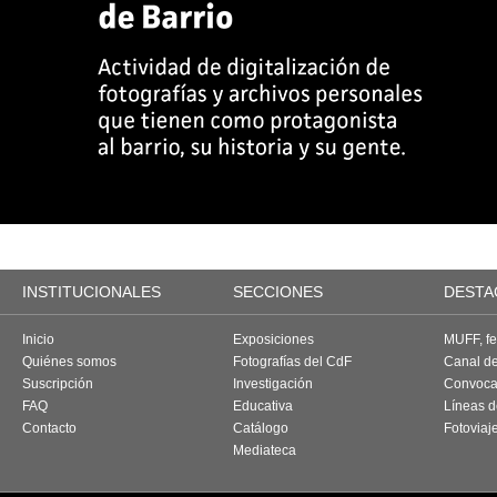
INSTITUCIONALES
SECCIONES
DESTA
Inicio
Exposiciones
MUFF, fes
Quiénes somos
Fotografías del CdF
Canal d
Suscripción
Investigación
Convoca
FAQ
Educativa
Líneas d
Contacto
Catálogo
Fotoviaj
Mediateca